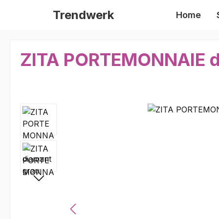
m Hauptinhalt springen
Zur Suche springen
Zur Hauptnavigation springen
Trendwerk
Home
ZITA PORTEMONNAIE d
Bildergalerie überspringen