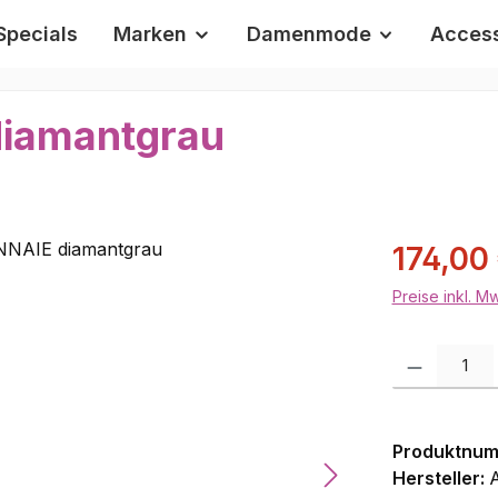
Specials
Marken
Damenmode
Access
iamantgrau
Verkaufsprei
174,00
Preise inkl. M
Produkt Anzah
Produktnu
Hersteller:
A