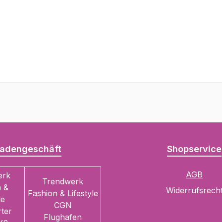
adengeschäft
Shopservice
AGB
erk
Trendwerk
 &
Widerrufsrech
Fashion & Lifestyle
le
CGN
ter
Flughafen