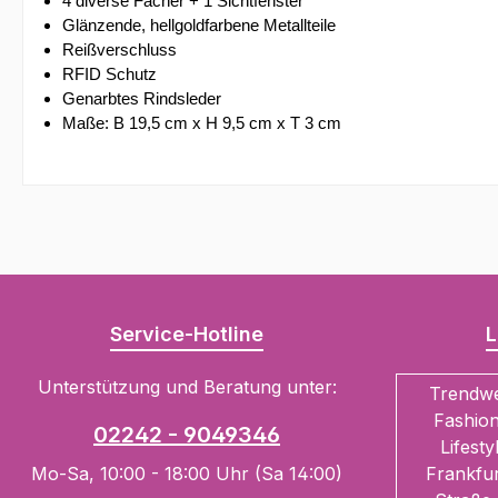
4 diverse Fächer + 1 Sichtfenster
Glänzende, hellgoldfarbene Metallteile
Reißverschluss
RFID Schutz
Genarbtes Rindsleder
Maße: B 19,5 cm x H 9,5 cm x T 3 cm
Service-Hotline
L
Unterstützung und Beratung unter:
Trendw
Fashion
02242 - 9049346
Lifesty
Mo-Sa, 10:00 - 18:00 Uhr (Sa 14:00)
Frankfur