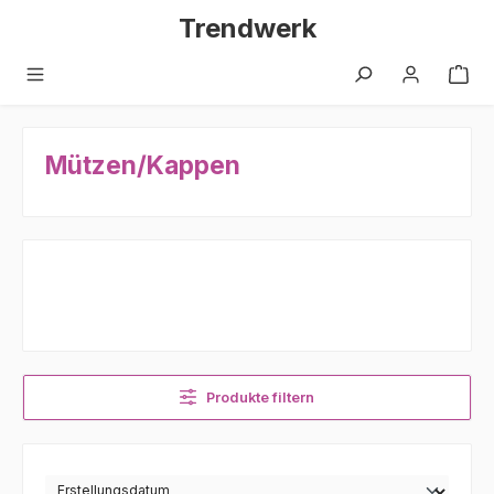
Zum Hauptinhalt springen
Trendwerk
Mützen/Kappen
Produkte filtern