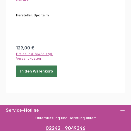
Hersteller:
Sportalm
Regulärer Preis:
129,00 €
Preise inkl. MwSt. zzgl.
Versandkosten
In den Warenkorb
Service-Hotline
Unterstützung und Beratung unter:
02242 - 9049346