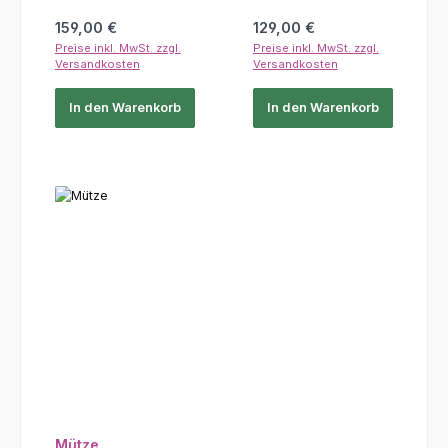
Regulärer Preis:
Regulärer Preis:
159,00 €
129,00 €
Preise inkl. MwSt. zzgl.
Preise inkl. MwSt. zzgl.
Versandkosten
Versandkosten
In den Warenkorb
In den Warenkorb
Mütze