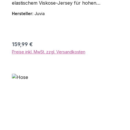
elastischem Viskose-Jersey für hohen
Tragekomfort. Der Frayed-Leo-Allover-Print
Hersteller:
Juvia
setzt modische Akzente. Seitliche
Eingrifftaschen und Saumabschlüsse mit
Doppelnähten runden das Design ab. Material:
95% Viskose, 5% Elasthan
Regulärer Preis:
159,99 €
Preise inkl. MwSt. zzgl. Versandkosten
In den Warenkorb