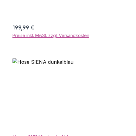
den Look praktisch ergänzen. Material: 100%
Polyester
Regulärer Preis:
199,99 €
Preise inkl. MwSt. zzgl. Versandkosten
In den Warenkorb