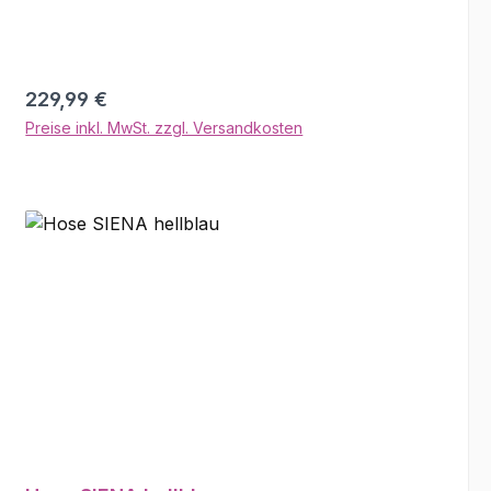
Kontrastnähte den lässigen Look stilvoll
abrunden. Material: 100% Baumwolle
Regulärer Preis:
229,99 €
Preise inkl. MwSt. zzgl. Versandkosten
In den Warenkorb