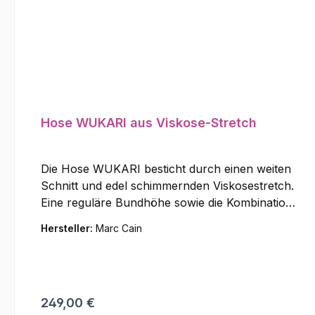
Hose WUKARI aus Viskose-Stretch
Die Hose WUKARI besticht durch einen weiten
Schnitt und edel schimmernden Viskosestretch.
Eine reguläre Bundhöhe sowie die Kombination
aus Knopf und Reißverschluss gewährleisten
Hersteller:
Marc Cain
eine präzise Passform. Das funktionale Design
wird durch vier Taschen und ein dezentes
Logodetail am Bund ergänzt. Dank der
fließenden Materialqualität bietet die Wide-Leg-
Regulärer Preis:
249,00 €
Hose hohen Tragekomfort. Material: 58%