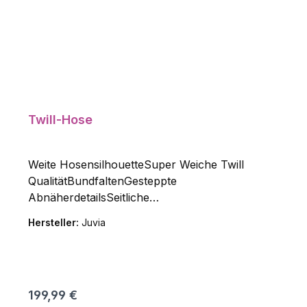
Twill-Hose
Weite HosensilhouetteSuper Weiche Twill
QualitätBundfaltenGesteppte
AbnäherdetailsSeitliche
EingrifftaschenPaspeltachen an Rückseite100%
Hersteller:
Juvia
Lyocell
Regulärer Preis:
199,99 €