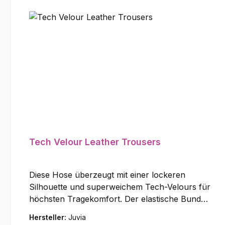
Tech Velour Leather Trousers
Diese Hose überzeugt mit einer lockeren
Silhouette und superweichem Tech-Velours für
höchsten Tragekomfort. Der elastische Bund
mit Drawstring sorgt für eine individuelle
Hersteller:
Juvia
Passform, während seitliche Eingrifftaschen und