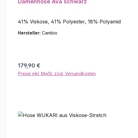
Damenhose Ava schwarz
41% Viskose, 41% Polyester, 18% Polyamid
Hersteller:
Cambio
Regulärer Preis:
179,90 €
Preise inkl. MwSt. zzgl. Versandkosten
In den Warenkorb