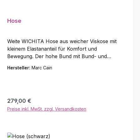
Hose
Weite WICHITA Hose aus weicher Viskose mit
kleinem Elastananteil für Komfort und
Bewegung. Der hohe Bund mit Bund- und
Bügelfalten, Gürtelschlaufen und schräg
Hersteller:
Marc Cain
stehenden Eingrifftaschen sorgen für eine
elegante Silhouette. Verschluss mit zwei Haken
und Reißverschluss. Material: 98% Viskose, 2%
Elastan
Regulärer Preis:
279,00 €
Preise inkl. MwSt. zzgl. Versandkosten
In den Warenkorb