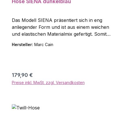
Hose SIENA dunkelblau
Das Modell SIENA präsentiert sich in eng
anliegender Form und ist aus einem weichen
und elastischen Materialmix gefertigt. Somit
garantiert sie besten Tragekomfort. Der flexible
Hersteller:
Marc Cain
Gummibund zeigt sich mit "Sports"-
Logoprägung. Die perfekte Basic-Hose für den
Alltag. Material: 50% Baumwolle (bio), 47%
Polyester, 3% Elastan
Regulärer Preis:
179,90 €
Preise inkl. MwSt. zzgl. Versandkosten
In den Warenkorb