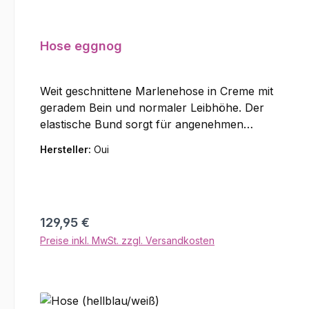
Hose eggnog
Weit geschnittene Marlenehose in Creme mit
geradem Bein und normaler Leibhöhe. Der
elastische Bund sorgt für angenehmen
Tragekomfort, seitliche Eingrifftaschen
Hersteller:
Oui
ergänzen das funktionale Design. Ein schmaler
schwarzer Streifen an der Seitennaht setzt
einen sportiv-eleganten Akzent Material: 58%
Lyocell, 36% Viskose, 6% Polyamid
Regulärer Preis:
129,95 €
Preise inkl. MwSt. zzgl. Versandkosten
In den Warenkorb