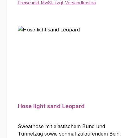
Viskose, 38% Polyamid, 4% Elastan
Preise inkl. MwSt. zzgl. Versandkosten
In den Warenkorb
Hose light sand Leopard
Sweathose mit elastischem Bund und
Tunnelzug sowie schmal zulaufendem Bein.