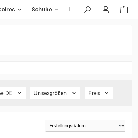
oires
Schuhe
Lifestyle
Gutschein
ße DE
Unisexgrößen
Preis