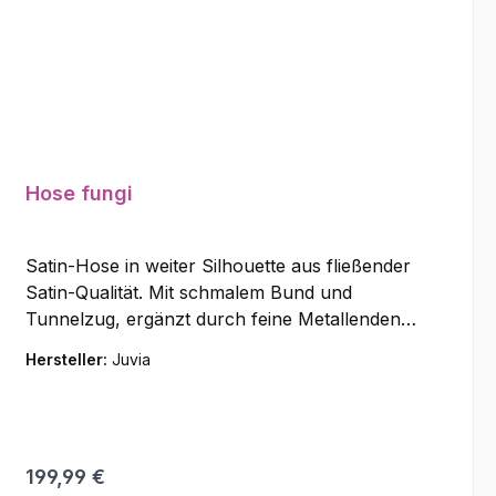
Hose fungi
Satin-Hose in weiter Silhouette aus fließender
Satin-Qualität. Mit schmalem Bund und
Tunnelzug, ergänzt durch feine Metallenden
am Kordelzug. Seitliche Nahttaschen runden
Hersteller:
Juvia
das Design funktional ab. Material: 100%
Polyester
Regulärer Preis:
199,99 €