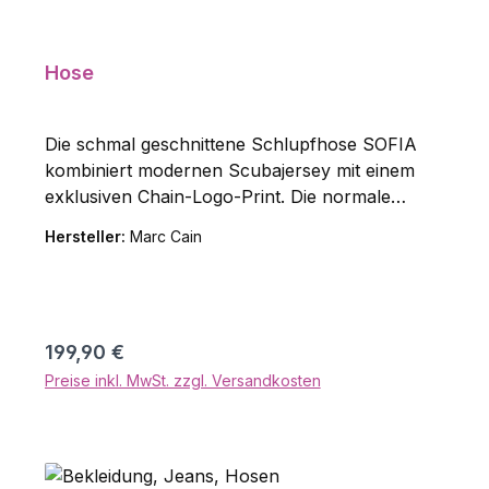
Hose
Die schmal geschnittene Schlupfhose SOFIA
kombiniert modernen Scubajersey mit einem
exklusiven Chain-Logo-Print. Die normale
Bundhöhe und der elastische Stretchbund mit
Hersteller:
Marc Cain
Logodetail sorgen für eine optimale Passform
und hohen Tragekomfort. Abgesteppte
Bundfalten betonen die schmale Silhouette. Die
hochwertige Materialmischung garantiert
Regulärer Preis:
199,90 €
Formstabilität und Bewegungsfreiheit. Material:
91% Polyester, 9% Elastan
Preise inkl. MwSt. zzgl. Versandkosten
In den Warenkorb