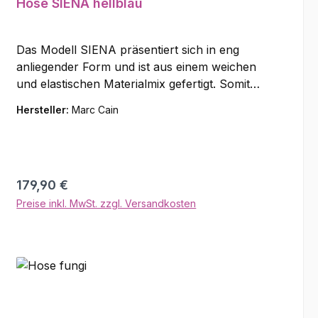
Hose SIENA hellblau
Das Modell SIENA präsentiert sich in eng
anliegender Form und ist aus einem weichen
und elastischen Materialmix gefertigt. Somit
garantiert sie besten Tragekomfort. Der flexible
Hersteller:
Marc Cain
Gummibund zeigt sich mit "Sports"-
Logoprägung. Die perfekte Basic-Hose für den
Alltag. Material: 50% Baumwolle (bio), 47%
Polyester, 3% Elastan
Regulärer Preis:
179,90 €
Preise inkl. MwSt. zzgl. Versandkosten
In den Warenkorb