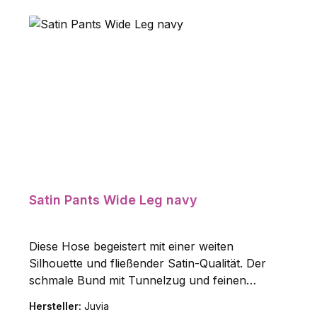
Satin Pants Wide Leg navy
Diese Hose begeistert mit einer weiten
Silhouette und fließender Satin-Qualität. Der
schmale Bund mit Tunnelzug und feinen
Metallenden am Drawstring sorgt für eine
Hersteller:
Juvia
moderne Optik, während seitliche Nahttaschen