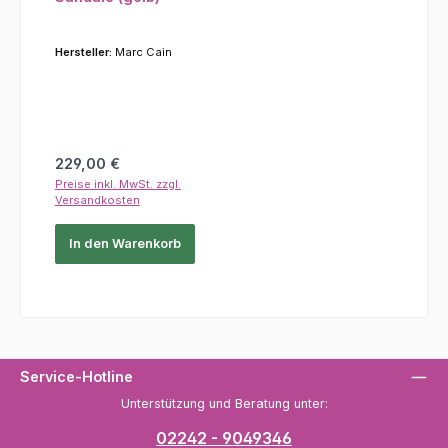
Hersteller:
Marc Cain
Regulärer Preis:
229,00 €
Preise inkl. MwSt. zzgl.
Versandkosten
In den Warenkorb
Service-Hotline
Unterstützung und Beratung unter:
02242 - 9049346