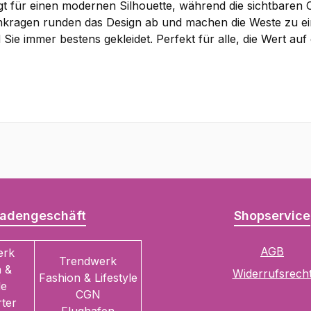
gt für einen modernen Silhouette, während die sichtbaren Cu
hkragen runden das Design ab und machen die Weste zu eine
nd Sie immer bestens gekleidet. Perfekt für alle, die Wert a
adengeschäft
Shopservice
AGB
erk
Trendwerk
 &
Widerrufsrech
Fashion & Lifestyle
le
CGN
ter