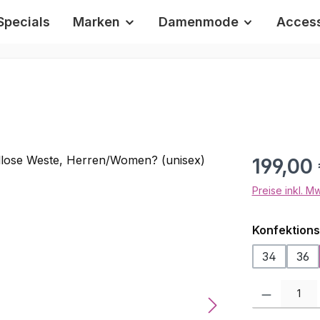
Specials
Marken
Damenmode
Access
Regulärer Pr
199,00
Preise inkl. M
Konfektion
34
36
Produkt Anzah