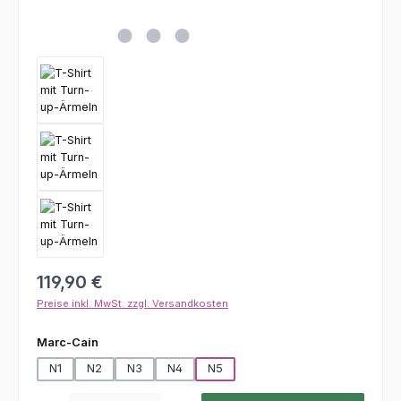
Regulärer Preis:
119,90 €
Preise inkl. MwSt. zzgl. Versandkosten
auswählen
Marc-Cain
N1
N2
N3
N4
N5
Produkt Anzahl: Gib den gewünschten Wert ein oder benutze die Schaltfl