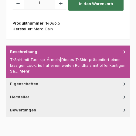
In den Warenkorb
Produktnummer:
14066.5
Hersteller:
Marc Cain
Beschreibung
T-Shirt mit Turn-up-Ärmeln|Dieses T-Shirt präsentiert einen
lässigen Look. Es hat einen weiten Rundhals mit offenkantigem
Sa…
Mehr
Eigenschaften
Hersteller
Bewertungen