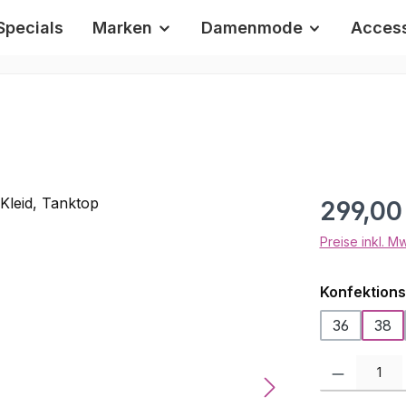
Specials
Marken
Damenmode
Access
Regulärer Pr
299,00
Preise inkl. M
Konfektion
36
38
Produkt Anzah