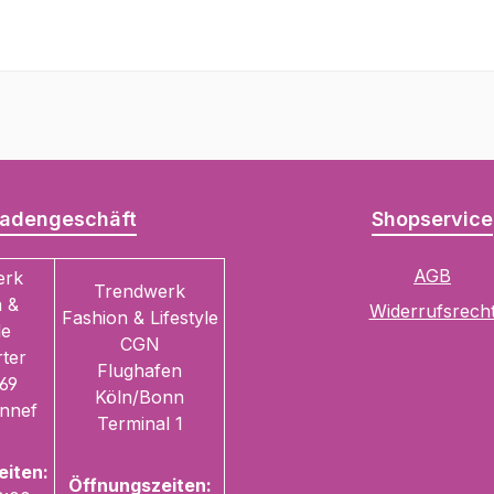
adengeschäft
Shopservice
AGB
erk
Trendwerk
 &
Widerrufsrech
Fashion & Lifestyle
le
CGN
ter
Flughafen
69
Köln/Bonn
nnef
Terminal 1
eiten:
Öffnungszeiten: