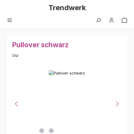
Zum Hauptinhalt springen
Trendwerk
Pullover schwarz
Oui
Bildergalerie überspringen