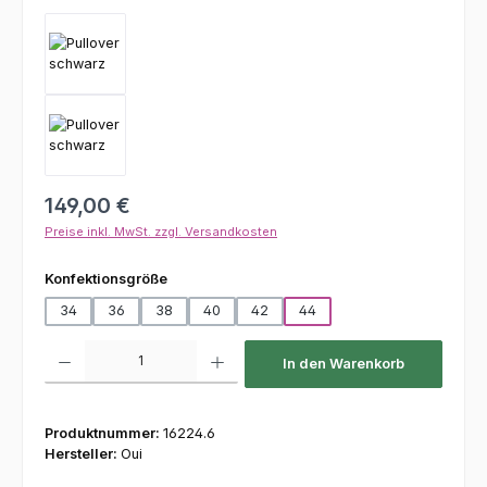
Regulärer Preis:
149,00 €
Preise inkl. MwSt. zzgl. Versandkosten
auswählen
Konfektionsgröße
34
36
38
40
42
44
Produkt Anzahl: Gib den gewünschten Wert ein oder benutze die Schaltfl
In den Warenkorb
Produktnummer:
16224.6
Hersteller:
Oui