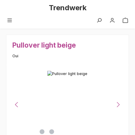
Zum Hauptinhalt springen
Trendwerk
Pullover light beige
Oui
Bildergalerie überspringen