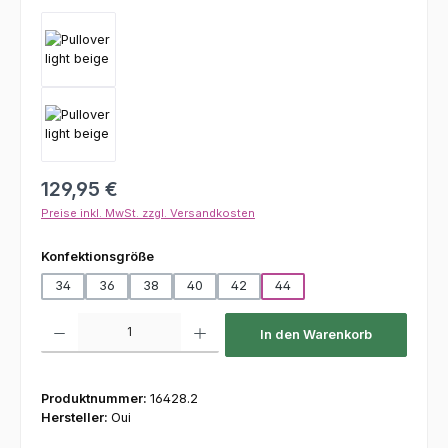
Regulärer Preis:
129,95 €
Preise inkl. MwSt. zzgl. Versandkosten
auswählen
Konfektionsgröße
34
36
38
40
42
44
Produkt Anzahl: Gib den gewünschten Wert ein oder benutze die Schaltfl
In den Warenkorb
Produktnummer:
16428.2
Hersteller:
Oui