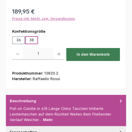
Regulärer Preis:
189,95 €
Preise inkl. MwSt. zzgl. Versandkosten
auswählen
Konfektionsgröße
36
38
Produkt Anzahl: Gib den gewünschten Wert ein oder benutze die Schaltfl
In den Warenkorb
Produktnummer:
13820.2
Hersteller:
Raffaello Rossi
Beschreibung
Pull-on Culotte in 6/8 Länge Chino Taschen Imitierte
Leistentaschen auf dem Rückteil Weites Bein Fließender
Verlauf Weicher…
Mehr