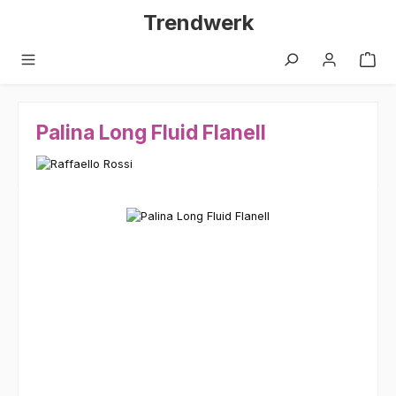
Zum Hauptinhalt springen
Trendwerk
Palina Long Fluid Flanell
Bildergalerie überspringen