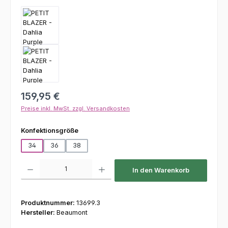
Regulärer Preis:
159,95 €
Preise inkl. MwSt. zzgl. Versandkosten
auswählen
Konfektionsgröße
34
36
38
Produkt Anzahl: Gib den gewünschten Wert ein oder benutze die Schaltfl
In den Warenkorb
Produktnummer:
13699.3
Hersteller:
Beaumont