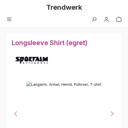
Zum Hauptinhalt springen
Trendwerk
Longsleeve Shirt (egret)
Bildergalerie überspringen