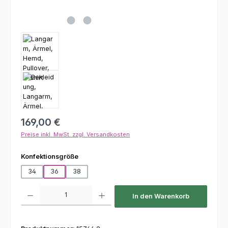
Regulärer Preis:
169,00 €
Preise inkl. MwSt. zzgl. Versandkosten
auswählen
Konfektionsgröße
34
36
38
Produkt Anzahl: Gib den gewünschten Wert ein oder benutze die Schaltfl
In den Warenkorb