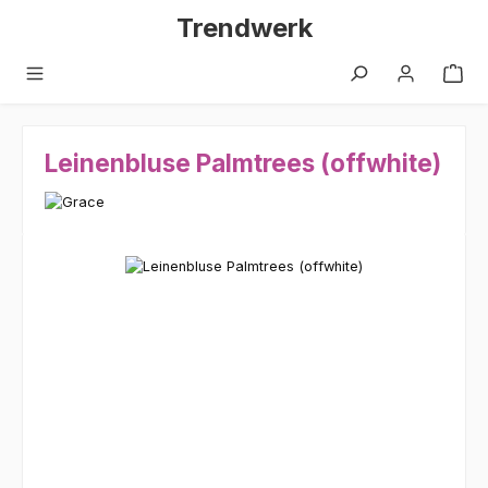
Zum Hauptinhalt springen
Trendwerk
Leinenbluse Palmtrees (offwhite)
Bildergalerie überspringen