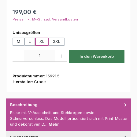
Regulärer Preis:
199,00 €
Preise inkl. MwSt. zzgl. Versandkosten
auswählen
Unisexgrößen
M
L
XL
2XL
Produkt Anzahl: Gib den gewünschten Wert ein oder benutze die Schaltfl
In den Warenkorb
Produktnummer:
15991.5
Hersteller:
Grace
Beschreibung
Bluse mit V-Ausschnitt und Stehkragen sowie
Schnürverschluss. Das Modell präsentiert sich mit Print-Muster
und dekorativen D…
Mehr