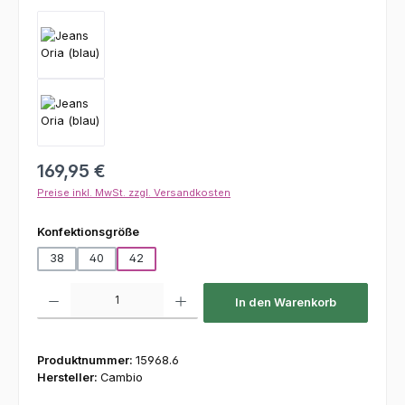
Regulärer Preis:
169,95 €
Preise inkl. MwSt. zzgl. Versandkosten
auswählen
Konfektionsgröße
38
40
42
Produkt Anzahl: Gib den gewünschten Wert ein oder benutze die Schaltfl
In den Warenkorb
Produktnummer:
15968.6
Hersteller:
Cambio