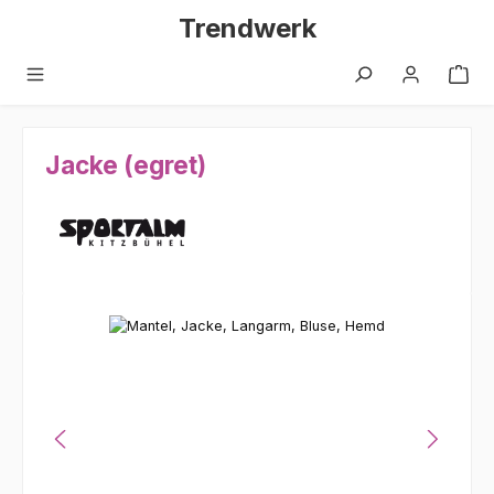
Zum Hauptinhalt springen
Trendwerk
Jacke (egret)
Bildergalerie überspringen