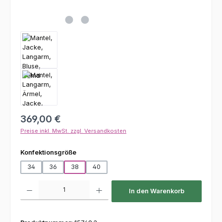
Regulärer Preis:
369,00 €
Preise inkl. MwSt. zzgl. Versandkosten
auswählen
Konfektionsgröße
34
36
38
40
Produkt Anzahl: Gib den gewünschten Wert ein oder benutze die Schaltfl
In den Warenkorb