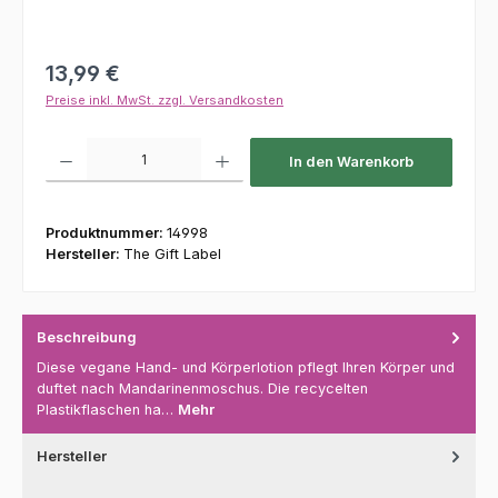
Regulärer Preis:
13,99 €
Preise inkl. MwSt. zzgl. Versandkosten
Produkt Anzahl: Gib den gewünschten Wert ein oder benutze die Schaltfl
In den Warenkorb
Produktnummer:
14998
Hersteller:
The Gift Label
Beschreibung
Diese vegane Hand- und Körperlotion pflegt Ihren Körper und
duftet nach Mandarinenmoschus. Die recycelten
Plastikflaschen ha…
Mehr
Hersteller