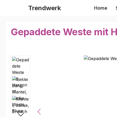
m Hauptinhalt springen
Zur Suche springen
Zur Hauptnavigation springen
Trendwerk
Home
Gepaddete Weste mit H
Bildergalerie überspringen