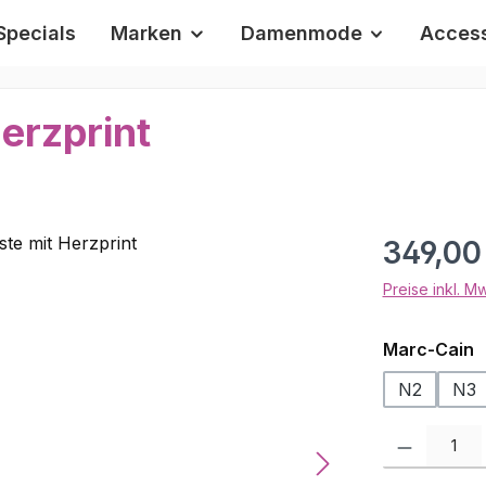
Specials
Marken
Damenmode
Access
erzprint
Regulärer Pr
349,00
Preise inkl. M
a
Marc-Cain
N2
N3
Produkt Anzah