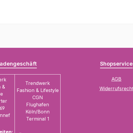
adengeschäft
Shopservice
AGB
erk
Trendwerk
 &
Widerrufsrech
Fashion & Lifestyle
le
CGN
ter
Flughafen
69
Köln/Bonn
nnef
Terminal 1
eiten: