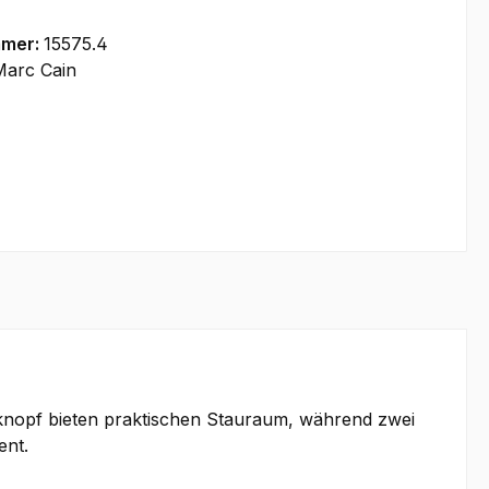
mmer:
15575.4
Marc Cain
kknopf bieten praktischen Stauraum, während zwei
ent.