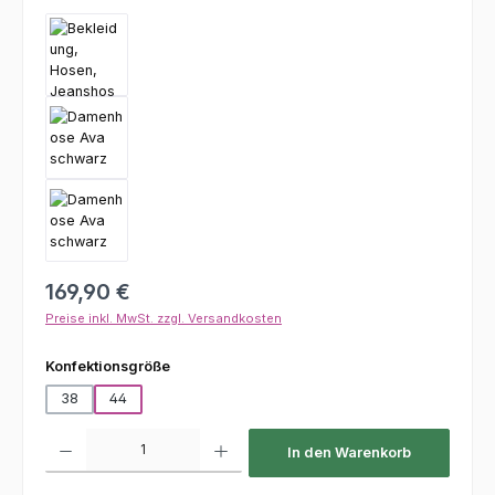
Regulärer Preis:
169,90 €
Preise inkl. MwSt. zzgl. Versandkosten
auswählen
Konfektionsgröße
38
44
Produkt Anzahl: Gib den gewünschten Wert ein oder benutze die Schaltfl
In den Warenkorb