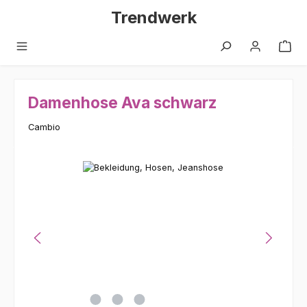
Zum Hauptinhalt springen
Trendwerk
Damenhose Ava schwarz
Cambio
Bildergalerie überspringen