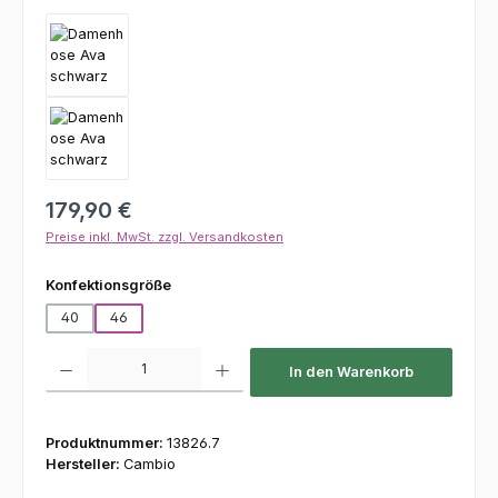
Regulärer Preis:
179,90 €
Preise inkl. MwSt. zzgl. Versandkosten
auswählen
Konfektionsgröße
40
46
Produkt Anzahl: Gib den gewünschten Wert ein oder benutze die Schaltfl
In den Warenkorb
Produktnummer:
13826.7
Hersteller:
Cambio