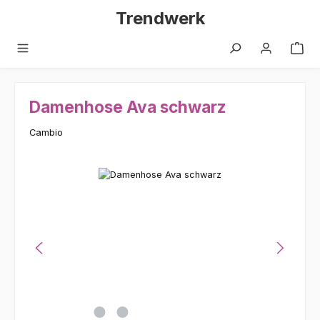
Zum Hauptinhalt springen
Trendwerk
Damenhose Ava schwarz
Cambio
Bildergalerie überspringen