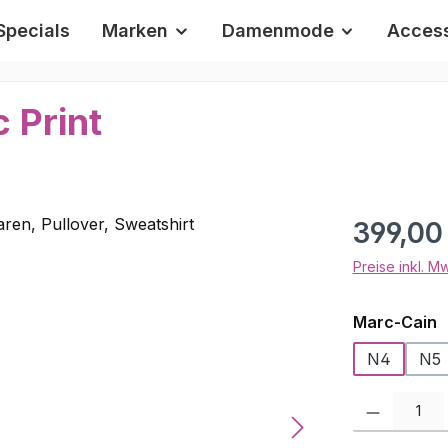
Specials
Marken
Damenmode
Access
 Print
Regulärer Pr
399,00
Preise inkl. M
a
Marc-Cain
N4
N5
Produkt Anzah