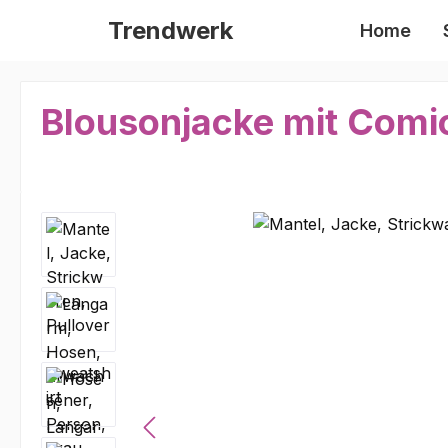
m Hauptinhalt springen
Zur Suche springen
Zur Hauptnavigation springen
Trendwerk
Home
Blousonjacke mit Comic
Bildergalerie überspringen