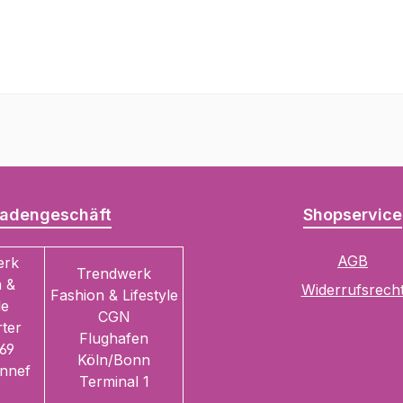
adengeschäft
Shopservice
AGB
erk
Trendwerk
 &
Widerrufsrech
Fashion & Lifestyle
le
CGN
ter
Flughafen
69
Köln/Bonn
nnef
Terminal 1