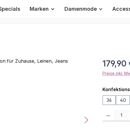
Specials
Marken
Damenmode
Access
Regulärer Pr
179,90 
Preise inkl. M
Konfektion
36
40
Produkt Anzah