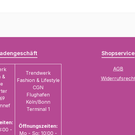
adengeschäft
Shopservice
AGB
erk
Trendwerk
 &
Widerrufsrech
Fashion & Lifestyle
le
CGN
ter
Flughafen
69
Köln/Bonn
nnef
Terminal 1
eiten:
Öffnungszeiten:
0:00 -
Mo - So: 10:00 -