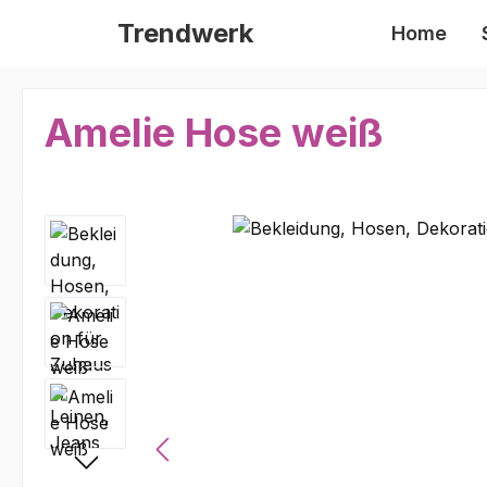
m Hauptinhalt springen
Zur Suche springen
Zur Hauptnavigation springen
Trendwerk
Home
Amelie Hose weiß
Bildergalerie überspringen