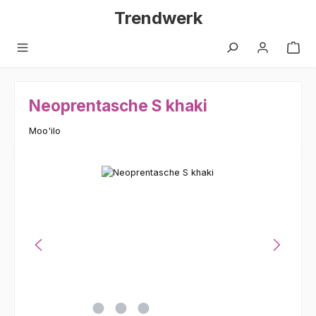
Zum Hauptinhalt springen
Trendwerk
Neoprentasche S khaki
Moo'ilo
Bildergalerie überspringen