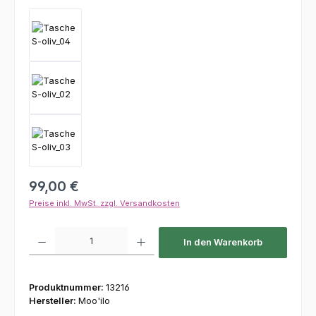
Regulärer Preis:
99,00 €
Preise inkl. MwSt. zzgl. Versandkosten
Produkt Anzahl: Gib den gewünschten Wert ein oder benutze die Schaltfl
In den Warenkorb
Produktnummer:
13216
Hersteller:
Moo'ilo