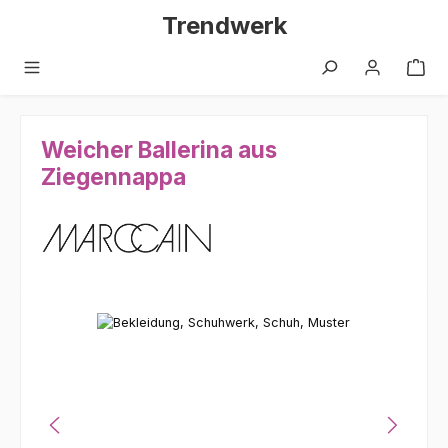
Zum Hauptinhalt springen
Trendwerk
Weicher Ballerina aus
Ziegennappa
Bildergalerie überspringen