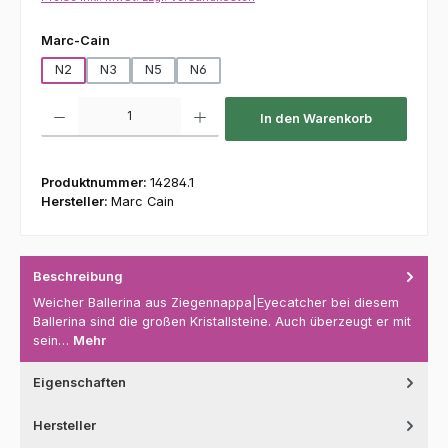
auswählen
Marc-Cain
N2
N3
N5
N6
Produkt Anzahl: Gib den gewünschten Wert ein oder benutze die Schaltfl
In den Warenkorb
Produktnummer:
14284.1
Hersteller:
Marc Cain
Beschreibung
Weicher Ballerina aus Ziegennappa|Eyecatcher bei diesem
Ballerina sind die großen Kristallsteine. Auch überzeugt er mit
sein…
Mehr
Eigenschaften
Hersteller