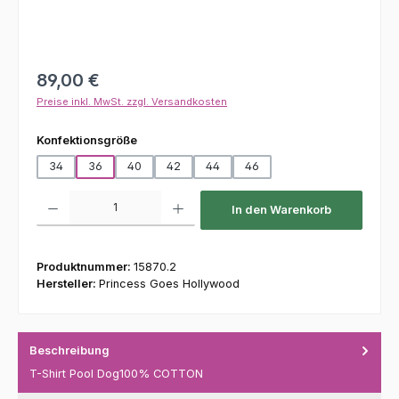
Regulärer Preis:
89,00 €
Preise inkl. MwSt. zzgl. Versandkosten
auswählen
Konfektionsgröße
34
36
40
42
44
46
Produkt Anzahl: Gib den gewünschten Wert ein oder benutze die Schaltfl
In den Warenkorb
Produktnummer:
15870.2
Hersteller:
Princess Goes Hollywood
Beschreibung
T-Shirt Pool Dog100% COTTON