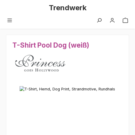
Zum Hauptinhalt springen
Trendwerk
T-Shirt Pool Dog (weiß)
Bildergalerie überspringen