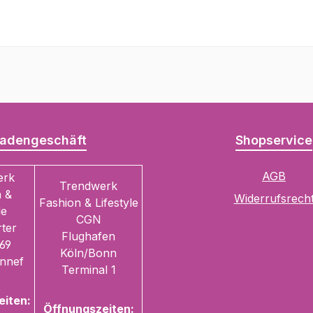
adengeschäft
Shopservice
AGB
erk
Trendwerk
 &
Widerrufsrech
Fashion & Lifestyle
le
CGN
ter
Flughafen
69
Köln/Bonn
nnef
Terminal 1
eiten:
Öffnungszeiten: