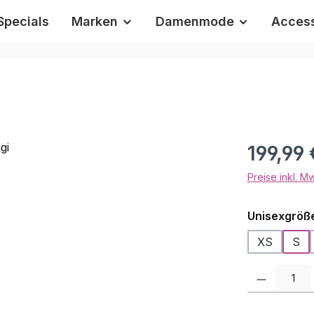
Specials
Marken
Damenmode
Access
Regulärer Pr
199,99 
Preise inkl. M
Unisexgröß
XS
S
Produkt Anzah