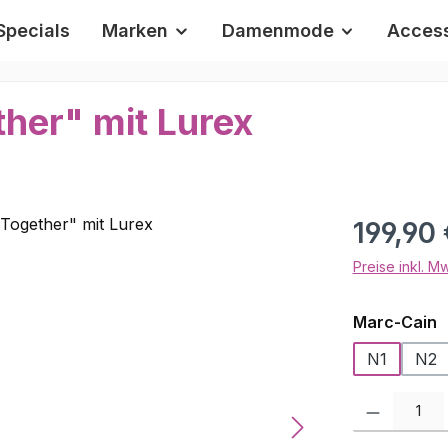
Specials
Marken
Damenmode
Access
her" mit Lurex
Regulärer Pr
199,90 
Preise inkl. M
a
Marc-Cain
N1
N2
Produkt Anzah