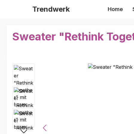
m Hauptinhalt springen
Zur Suche springen
Zur Hauptnavigation springen
Trendwerk
Home
Sweater "Rethink Toget
Bildergalerie überspringen