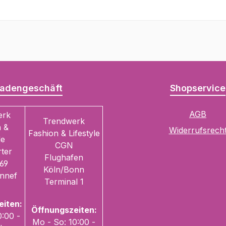
adengeschäft
Shopservice
AGB
erk
Trendwerk
 &
Widerrufsrech
Fashion & Lifestyle
le
CGN
ter
Flughafen
69
Köln/Bonn
nnef
Terminal 1
eiten:
Öffnungszeiten:
0:00 -
Mo - So: 10:00 -