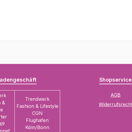
adengeschäft
Shopservice
AGB
erk
Trendwerk
 &
Widerrufsrech
Fashion & Lifestyle
le
CGN
ter
Flughafen
69
Köln/Bonn
nnef