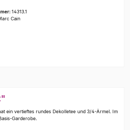
mmer:
14313.1
Marc Cain
t"
t ein vertieftes rundes Dekolletee und 3/4-Ärmel. Im
 Basis-Garderobe.