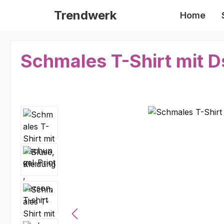
m Hauptinhalt springen
Zur Suche springen
Zur Hauptnavigation springen
Trendwerk
Home
Schmales T-Shirt mit D
Bildergalerie überspringen