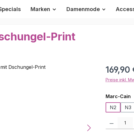
Specials
Marken
Damenmode
Access
schungel-Print
Regulärer Pr
169,90 
Preise inkl. M
a
Marc-Cain
N2
N3
Produkt Anzah