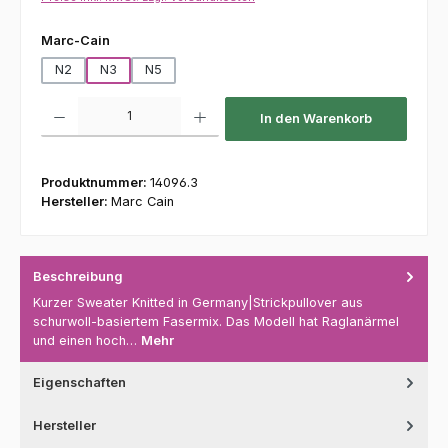
auswählen
Marc-Cain
N2
N3
N5
Produkt Anzahl: Gib den gewünschten Wert ein oder benutze die Schaltfl
In den Warenkorb
Produktnummer:
14096.3
Hersteller:
Marc Cain
Beschreibung
Kurzer Sweater Knitted in Germany|Strickpullover aus
schurwoll-basiertem Fasermix. Das Modell hat Raglanärmel
und einen hoch…
Mehr
Eigenschaften
Hersteller