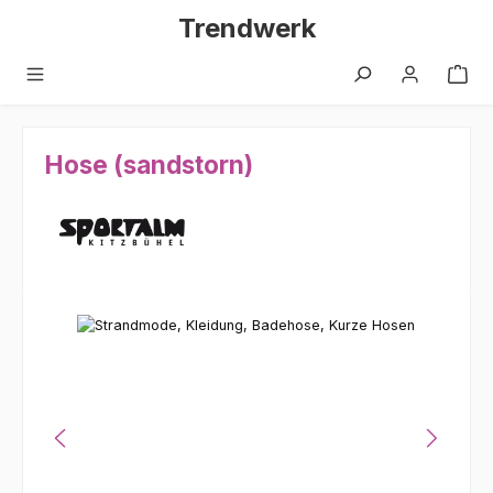
Zum Hauptinhalt springen
Trendwerk
Hose (sandstorn)
Bildergalerie überspringen