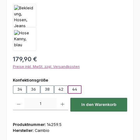
Regulärer Preis:
179,90 €
Preise inkl. MwSt. zzgl. Versandkosten
auswählen
Konfektionsgröße
34
36
38
42
44
Produkt Anzahl: Gib den gewünschten Wert ein oder benutze die Schaltfl
In den Warenkorb
Produktnummer:
14259.5
Hersteller:
Cambio