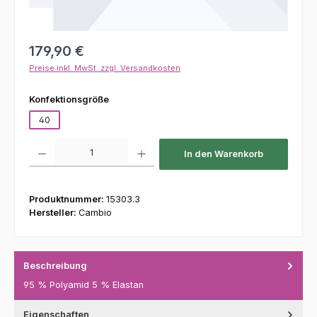
Regulärer Preis:
179,90 €
Preise inkl. MwSt. zzgl. Versandkosten
auswählen
Konfektionsgröße
40
Produkt Anzahl: Gib den gewünschten Wert ein oder benutze die Schaltfl
In den Warenkorb
Produktnummer:
15303.3
Hersteller:
Cambio
Beschreibung
95 % Polyamid 5 % Elastan
Eigenschaften