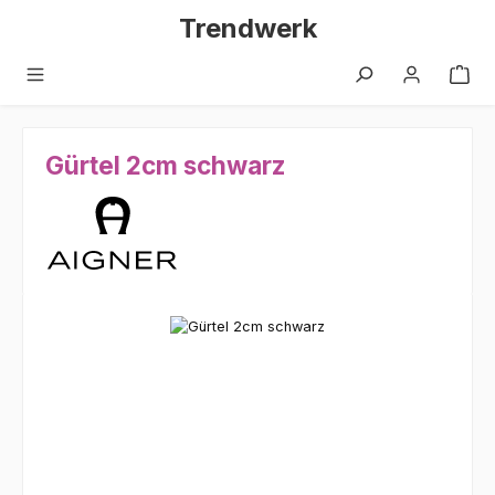
Zum Hauptinhalt springen
Trendwerk
Gürtel 2cm schwarz
Bildergalerie überspringen