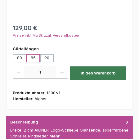
Regulärer Preis:
129,00 €
Preise inkl. MwSt. zzgl. Versandkosten
auswählen
Gürtellängen
80
85
90
Produkt Anzahl: Gib den gewünschten Wert ein oder benutze die Schaltfl
In den Warenkorb
Produktnummer:
13006.1
Hersteller:
Aigner
Beschreibung
Breite: 2 cm AIGNER-Logo-Schließe Glänzende, silberfarbene
Schließe Rindsleder
Mehr