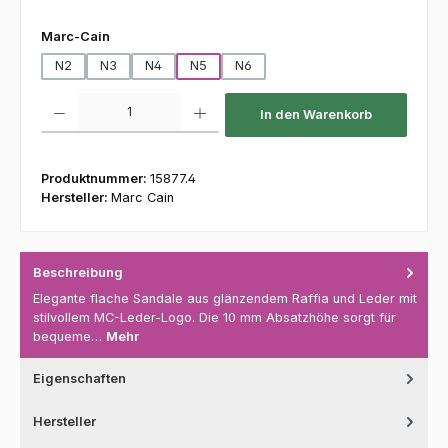
auswählen
Marc-Cain
N2
N3
N4
N5
N6
Produkt Anzahl: Gib den gewünschten Wert ein oder benutze die Schaltfl
In den Warenkorb
Produktnummer:
15877.4
Hersteller:
Marc Cain
Beschreibung
Elegante flache Sandale aus glänzendem Raffia und Leder mit
stilvollem MC-Leder-Logo. Die 10 mm Absatzhöhe sorgt für
bequeme…
Mehr
Eigenschaften
Hersteller