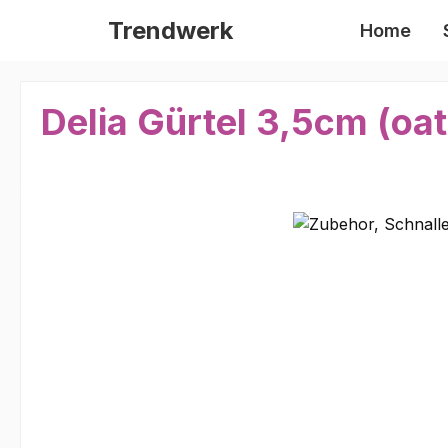
m Hauptinhalt springen
Zur Suche springen
Zur Hauptnavigation springen
Trendwerk
Home
Delia Gürtel 3,5cm (oat
Bildergalerie überspringen