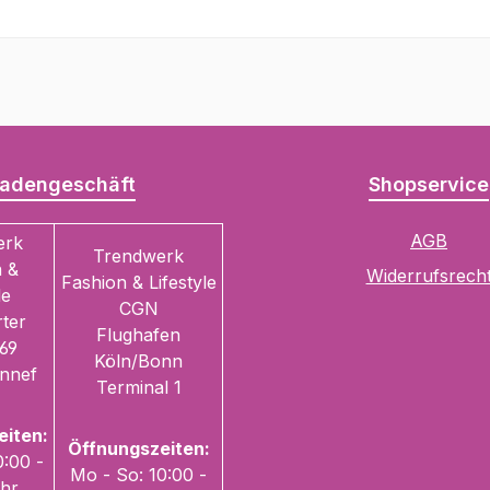
adengeschäft
Shopservice
AGB
erk
Trendwerk
 &
Widerrufsrech
Fashion & Lifestyle
le
CGN
ter
Flughafen
69
Köln/Bonn
nnef
Terminal 1
eiten:
Öffnungszeiten:
0:00 -
Mo - So: 10:00 -
Uhr