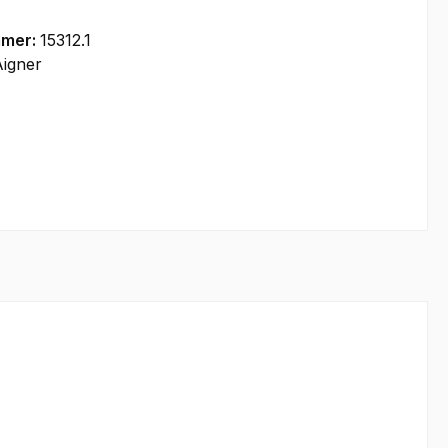
mmer:
15312.1
igner