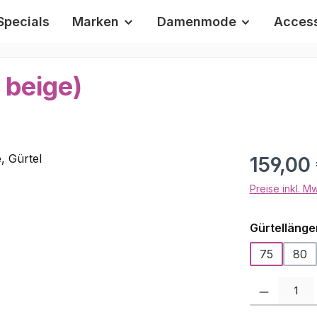
Specials
Marken
Damenmode
Access
 beige)
Regulärer Pr
159,00
Preise inkl. M
Gürtellänge
75
80
Produkt Anzah