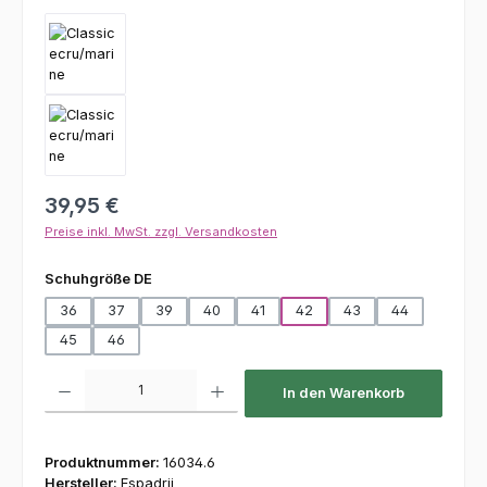
Regulärer Preis:
39,95 €
Preise inkl. MwSt. zzgl. Versandkosten
auswählen
Schuhgröße DE
36
37
39
40
41
42
43
44
45
46
Produkt Anzahl: Gib den gewünschten Wert ein oder benutze die Schaltfl
In den Warenkorb
Produktnummer:
16034.6
Hersteller:
Espadrij