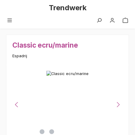
Zum Hauptinhalt springen
Trendwerk
Classic ecru/marine
Espadrij
Bildergalerie überspringen