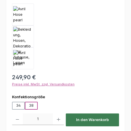
Regulärer Preis:
249,90 €
Preise inkl. MwSt. zzgl. Versandkosten
auswählen
Konfektionsgröße
34
38
Produkt Anzahl: Gib den gewünschten Wert ein oder benutze die Schaltfl
In den Warenkorb